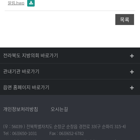
알림.hwp
목록
전라북도 지방의회 바로가기
관내기관 바로가기
읍면 홈페이지 바로가기
개인정보처리방침
오시는길
(우 : 56039 ) 전북특별자치도 순창군 순창읍 경천로 33(구 순화리 315-4)
Tel : 063)650-1031
Fax : 063)652-6782