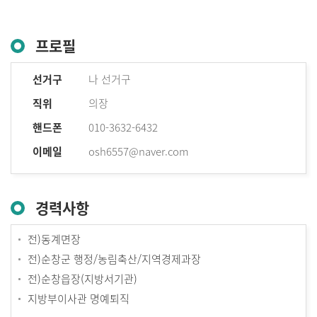
프로필
선거구
나 선거구
직위
의장
핸드폰
010-3632-6432
이메일
osh6557@naver.com
경력사항
전)동계면장
전)순창군 행정/농림축산/지역경제과장
전)순창읍장(지방서기관)
지방부이사관 명예퇴직