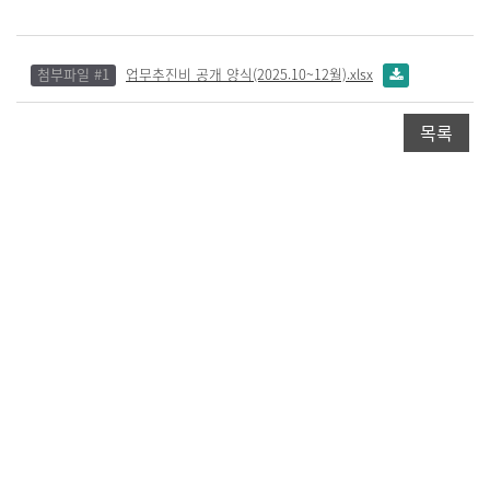
첨부파일 #1
업무추진비 공개 양식(2025.10~12월).xlsx
목록