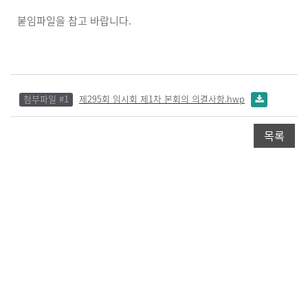
붙임파일을 참고 바랍니다.
첨부파일 #1
제295회 임시회 제1차 본회의 의결사항.hwp
목록