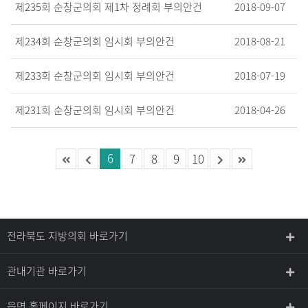
제
2
3
5
회
순
창
군
의
회
제
1
차
정
례
회
부
의
안
건
2018-09-07
제
2
3
4
회
순
창
군
의
회
임
시
회
부
의
안
건
2018-08-21
제
2
3
3
회
순
창
군
의
회
임
시
회
부
의
안
건
2018-07-19
제
2
3
1
회
순
창
군
의
회
임
시
회
부
의
안
건
2018-04-26
6
7
8
9
10
전라북도 지방의회 바로가기
관내기관 바로가기
읍면 홈페이지 바로가기