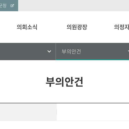
군청
의회소식
의원광장
의정
건
부의안건
부의안건