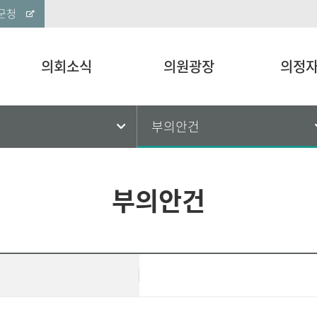
군청
의회소식
의원광장
의정
건
부의안건
부의안건