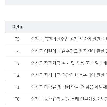
글번호
75
순창군 북한이탈주민 정착 지원에 관한 조
74
순창군 어린이 생존수영교육 지원에 관한
73
순창군 자활기금 설치 및 운용 조례 일부
72
순창군 자치법규 의안의 비용추계에 관한
71
순창군 마약류 및 유해약물 오·남용 예방에
70
순창군 농촌유학 지원 조례 전부개정조례