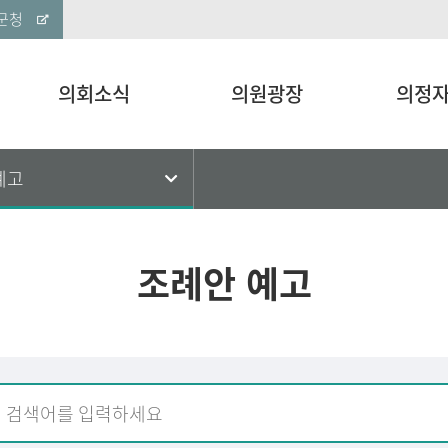
군청
의회소식
의원광장
의정
예고
조례안 예고