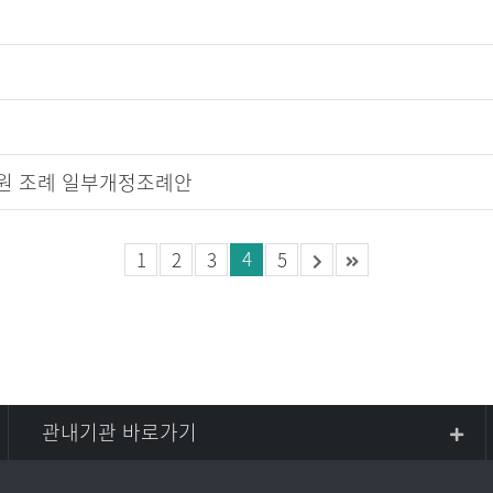
지원 조례 일부개정조례안
4
1
2
3
5
관내기관 바로가기